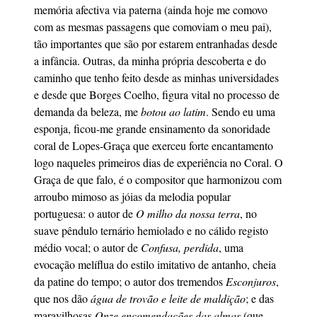
memória afectiva via paterna (ainda hoje me comovo
com as mesmas passagens que comoviam o meu pai),
tão importantes que são por estarem entranhadas desde
a infância. Outras, da minha própria descoberta e do
caminho que tenho feito desde as minhas universidades
e desde que Borges Coelho, figura vital no processo de
demanda da beleza, me
botou ao latim
. Sendo eu uma
esponja, ficou-me grande ensinamento da sonoridade
coral de Lopes-Graça que exerceu forte encantamento
logo naqueles primeiros dias de experiência no Coral. O
Graça de que falo, é o compositor que harmonizou com
arroubo mimoso as jóias da melodia popular
portuguesa: o autor de
O milho da nossa terra
, no
suave pêndulo ternário hemiolado e no cálido registo
médio vocal; o autor de
Confusa, perdida
, uma
evocação melíflua do estilo imitativo de antanho, cheia
da patine do tempo; o autor dos tremendos
Esconjuros
,
que nos dão
água de trovão e leite de maldição
; e das
maravilhosas
Onze encomendações das almas
(que