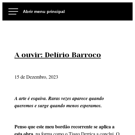
Ir
para
o
conteúdo
A ouvir: Delírio Barroco
15 de Dezembro, 2023
A arte é esquiva. Raras vezes aparece quando
queremos e surge quando menos esperamos.
Penso que este meu bordão recorrente se aplica a
esta obra,
na forma como o Tiago Derriça a conclui. O