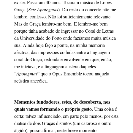
existe. Passaram 40 anos. Tocaram música de Lopes-
Graça (
Sete Apotegmas
). Do resto do concerto não me
lembro, confesso. Não foi suficientemente relevante.
Mas do Graça lembro-me bem. E lembro-me bem
porque tinha acabado de ingressar no Coral de Letras
da Universidade do Porto onde fazíamos muita música
sua. Ainda hoje faço a ponte, na minha memória
afectiva, das impressões colhidas entre a linguagem
coral do Graça, redonda e envolvente em que, então,
me iniciava, e a linguagem austera daqueles
“
Apotegmas
” que o Opus Ensemble tocou naquela
acústica anecóica.
Momentos fundadores, estes, de descoberta, nos
quais vamos formando o próprio gosto.
Uma coisa é
certa: talvez influenciado, em parte pelo menos, por esta
diálise de dois Graças distintos (um caloroso e outro
álgido), posso afirmar, neste breve momento