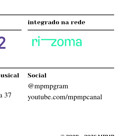
integrado na rede
usical
Social
@mpmpgram
a 37
youtube.com/mpmpcanal