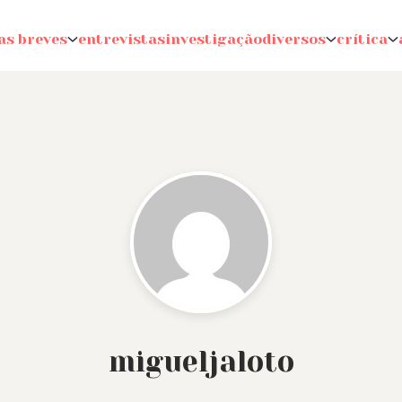
as breves
entrevistas
investigação
diversos
crítica
migueljaloto