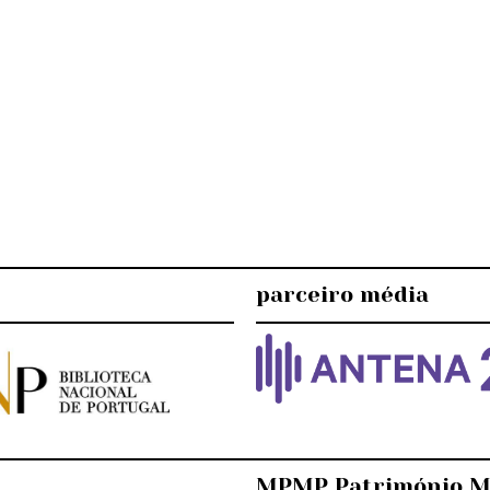
parceiro média
MPMP Património M