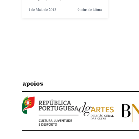
1 de Maio de 2013
9 mins de leitura
apoios