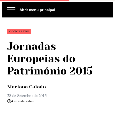
Ir
para
o
conteúdo
CONCERTOS
Jornadas
Europeias do
Património 2015
Mariana Calado
28 de Setembro de 2015
4 mins de leitura