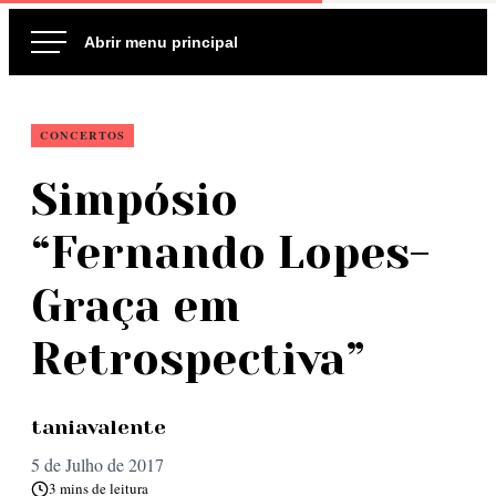
Ir
para
o
conteúdo
CONCERTOS
Simpósio
“Fernando Lopes-
Graça em
Retrospectiva”
taniavalente
5 de Julho de 2017
3 mins de leitura