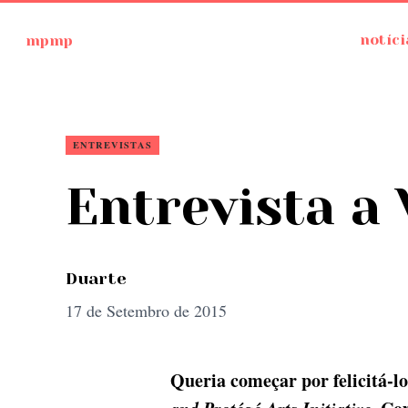
Ir
mpmp
notíci
para
o
conteúdo
ENTREVISTAS
Entrevista a
Duarte
17 de Setembro de 2015
Queria começar por felicitá-l
and Protégé Arts Initiative