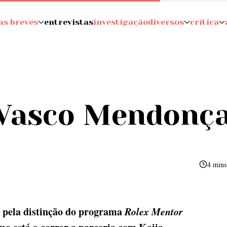
as breves
entrevistas
investigação
diversos
crítica
 Vasco Mendonç
4 mins
o pela distinção do programa
Rolex Mentor