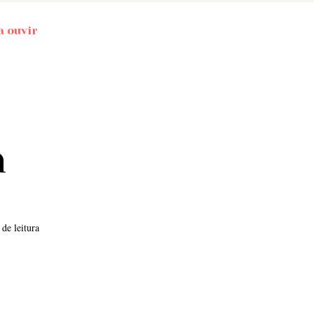
a ouvir
a
 de leitura