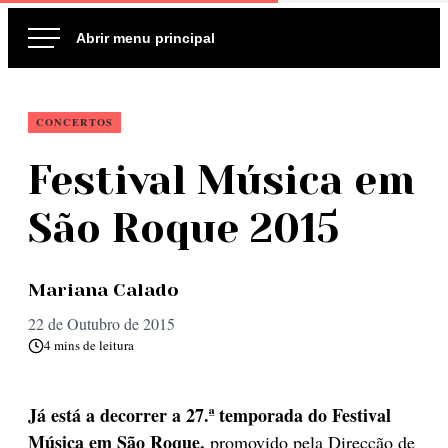
Ir
para
o
conteúdo
CONCERTOS
Festival Música em
São Roque 2015
Mariana Calado
22 de Outubro de 2015
4 mins de leitura
Já está a decorrer a 27.ª temporada do Festival
Música em São Roque,
promovido pela Direcção de