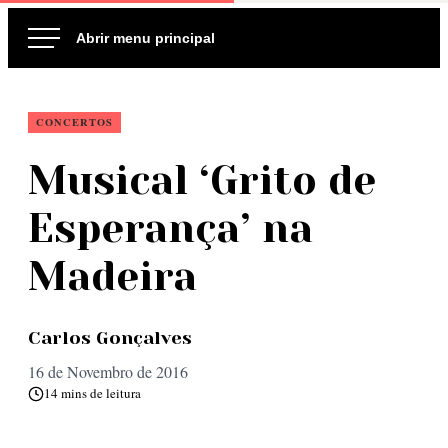
Ir
para
o
conteúdo
CONCERTOS
Musical ‘Grito de
Esperança’ na
Madeira
Carlos Gonçalves
16 de Novembro de 2016
14 mins de leitura