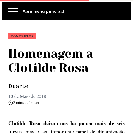
Ir
para
o
conteúdo
CONCERTOS
Homenagem a
Clotilde Rosa
Duarte
10 de Maio de 2018
2 mins de leitura
Clotilde Rosa deixou-nos há pouco mais de seis
meses
, mas o seu importante papel de dinamização