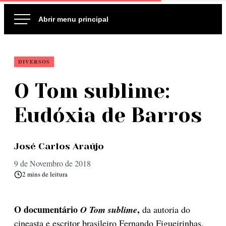
Ir
para
o
conteúdo
DIVERSOS
O Tom sublime:
Eudóxia de Barros
José Carlos Araújo
9 de Novembro de 2018
2 mins de leitura
O documentário
,
O Tom sublime
da autoria do
cineasta e escritor brasileiro Fernando Figueirinhas,