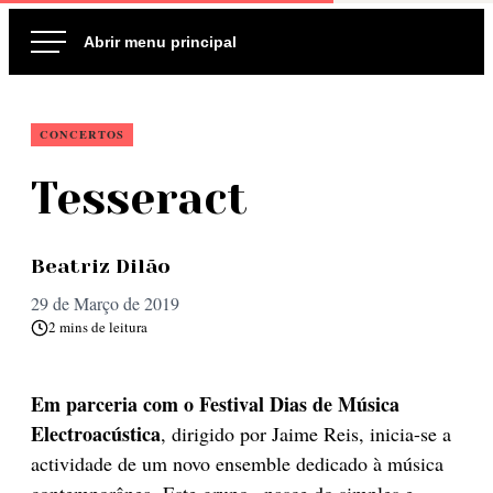
Ir
para
o
conteúdo
CONCERTOS
Tesseract
Beatriz Dilão
29 de Março de 2019
2 mins de leitura
Em parceria com o Festival Dias de Música
Electroacústica
, dirigido por Jaime Reis, inicia-se a
actividade de um novo ensemble dedicado à música
contemporânea. Este grupo «nasce do simples e