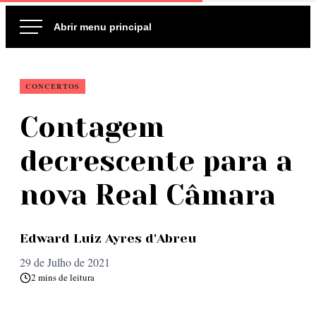
Ir
para
o
conteúdo
CONCERTOS
Contagem
decrescente para a
nova Real Câmara
Edward Luiz Ayres d'Abreu
29 de Julho de 2021
2 mins de leitura