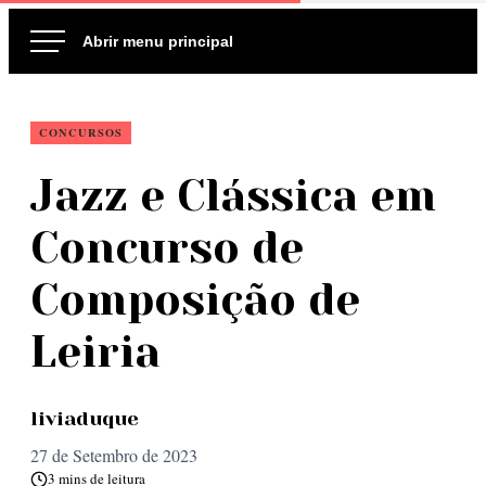
Ir
para
o
conteúdo
CONCURSOS
Jazz e Clássica em
Concurso de
Composição de
Leiria
liviaduque
27 de Setembro de 2023
3 mins de leitura