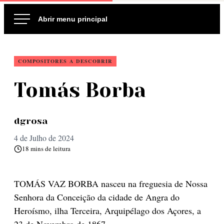
Ir
para
o
conteúdo
COMPOSITORES A DESCOBRIR
Tomás Borba
dgrosa
4 de Julho de 2024
18 mins de leitura
TOMÁS VAZ BORBA nasceu na freguesia de Nossa
Senhora da Conceição da cidade de Angra do
Heroísmo, ilha Terceira, Arquipélago dos Açores, a
23 de Novembro de 1867.