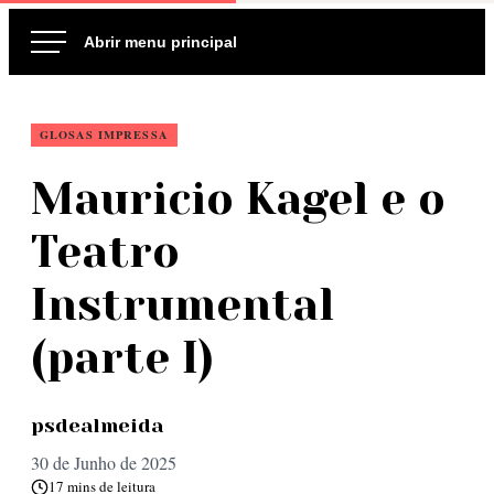
Ir
para
o
conteúdo
GLOSAS IMPRESSA
Mauricio Kagel e o
Teatro
Instrumental
(parte I)
psdealmeida
30 de Junho de 2025
17 mins de leitura