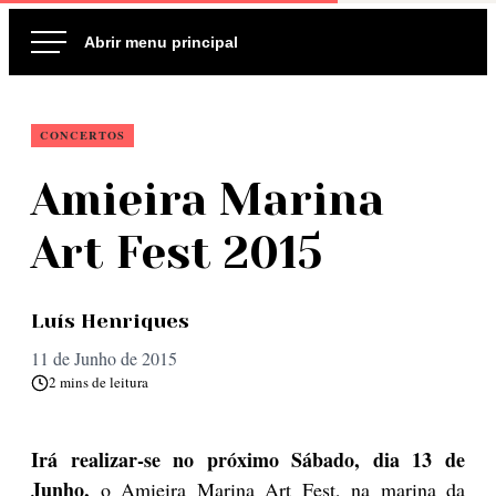
Ir
para
o
conteúdo
CONCERTOS
Amieira Marina
Art Fest 2015
Luís Henriques
11 de Junho de 2015
2 mins de leitura
Irá realizar-se no próximo Sábado, dia 13 de
Junho,
o Amieira Marina Art Fest, na marina da