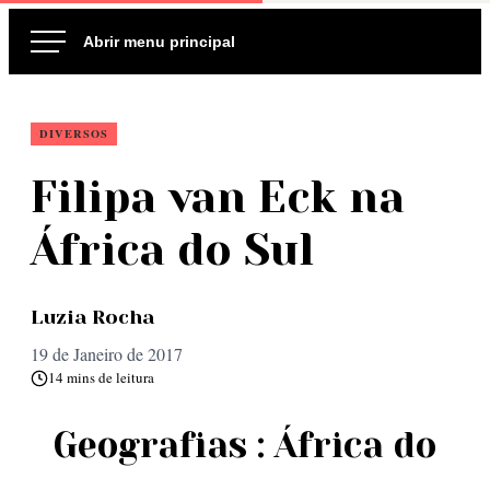
Ir
para
o
conteúdo
DIVERSOS
Filipa van Eck na
África do Sul
Luzia Rocha
19 de Janeiro de 2017
14 mins de leitura
Geografias : África do