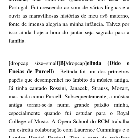
Portugal. Fui crescendo ao som de várias línguas e a
ouvir as maravilhosas histórias de meu avô materno,
fonte de imensa alegria na minha infância. Talvez por
isso ainda hoje a hora do jantar seja sagrada para a
família.
B
elinda (Dido e
[dropcap size=small]
[/dropcap]
Eneias de Purcell) |
Belinda foi um dos primeiros
papéis que desempenhei no âmbito da música antiga.
Já tinha cantado Rossini, Janacek, Strauss, Mozart,
mas nada como Purcell. Subsequentemente, a música
antiga tornar-se-ia numa grande paixão minha,
especialmente quando fui estudar para o Royal
College of Music. A Opera School do RCM trabalha
em estreita colaboração com Laurence Cummings e o
London Handel Festival. Tive a sorte de trabalhar