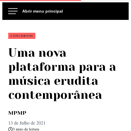
Ir
para
o
conteúdo
CONCERTOS
Uma nova
plataforma para a
música erudita
contemporânea
MPMP
13 de Julho de 2021
3 mins de leitura