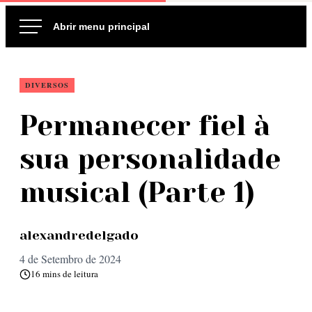
Ir
para
o
conteúdo
DIVERSOS
Permanecer fiel à
sua personalidade
musical (Parte 1)
alexandredelgado
4 de Setembro de 2024
16 mins de leitura