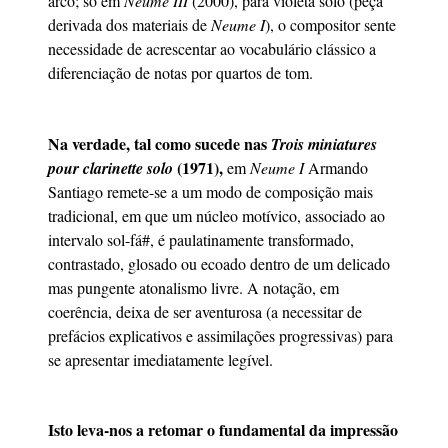
arco; só em
Neume III
(2000), para violeta solo (peça
derivada dos materiais de
Neume I
), o compositor sente
necessidade de acrescentar ao vocabulário clássico a
diferenciação de notas por quartos de tom.
Na verdade, tal como sucede nas
Trois miniatures
(1971),
pour clarinette solo
em
Neume I
Armando
Santiago remete-se a um modo de composição mais
tradicional, em que um núcleo motívico, associado ao
intervalo sol-fá#, é paulatinamente transformado,
contrastado, glosado ou ecoado dentro de um delicado
mas pungente atonalismo livre. A notação, em
coerência, deixa de ser aventurosa (a necessitar de
prefácios explicativos e assimilações progressivas) para
se apresentar imediatamente legível.
Isto leva-nos a retomar o fundamental da impressão