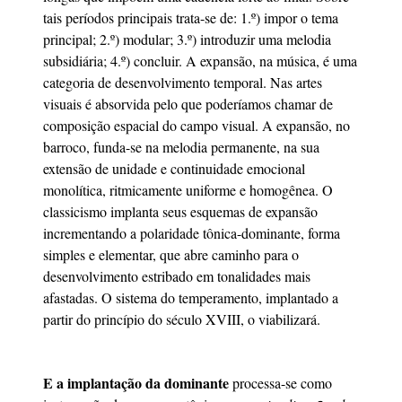
tais períodos principais trata-se de: 1.º) impor o tema
principal; 2.º) modular; 3.º) introduzir uma melodia
subsidiária; 4.º) concluir. A expansão, na música, é uma
categoria de desenvolvimento temporal. Nas artes
visuais é absorvida pelo que poderíamos chamar de
composição espacial do campo visual. A expansão, no
barroco, funda-se na melodia permanente, na sua
extensão de unidade e continuidade emocional
monolítica, ritmicamente uniforme e homogênea. O
classicismo implanta seus esquemas de expansão
incrementando a polaridade tônica-dominante, forma
simples e elementar, que abre caminho para o
desenvolvimento estribado em tonalidades mais
afastadas. O sistema do temperamento, implantado a
partir do princípio do século XVIII, o viabilizará.
E a implantação da dominante
processa-se como