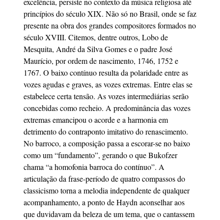
excelência, persiste no contexto da música religiosa até
princípios do século XIX. Não só no Brasil, onde se faz
presente na obra dos grandes compositores formados no
século XVIII. Citemos, dentre outros, Lobo de
Mesquita, André da Silva Gomes e o padre José
Maurício, por ordem de nascimento, 1746, 1752 e
1767. O baixo contínuo resulta da polaridade entre as
vozes agudas e graves, as vozes extremas. Entre elas se
estabelece certa tensão. As vozes intermediárias serão
concebidas como recheio. A predominância das vozes
extremas emancipou o acorde e a harmonia em
detrimento do contraponto imitativo do renascimento.
No barroco, a composição passa a escorar-se no baixo
como um “fundamento”, gerando o que Bukofzer
chama “a homofonia barroca do contínuo”. A
articulação da frase-período de quatro compassos do
classicismo torna a melodia independente de qualquer
acompanhamento, a ponto de Haydn aconselhar aos
que duvidavam da beleza de um tema, que o cantassem