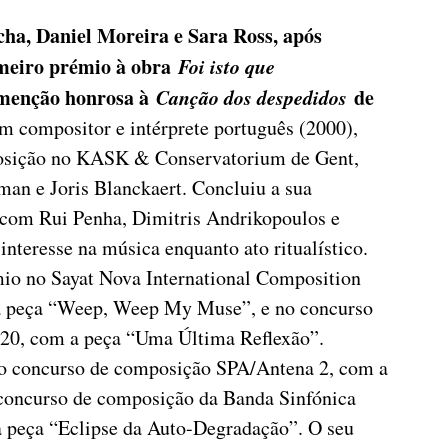
ha, Daniel Moreira e Sara Ross, após
imeiro prémio à obra
Foi isto que
 menção honrosa à
Canção dos despedidos
de
m compositor e intérprete português (2000),
posição no KASK & Conservatorium de Gent,
man e Joris Blanckaert. Concluiu a sua
 com Rui Penha, Dimitris Andrikopoulos e
interesse na música enquanto ato ritualístico.
io no Sayat Nova International Composition
a peça “Weep, Weep My Muse”, e no concurso
0, com a peça “Uma Última Reflexão”.
o concurso de composição SPA/Antena 2, com a
no concurso de composição da Banda Sinfónica
 peça “Eclipse da Auto-Degradação”. O seu