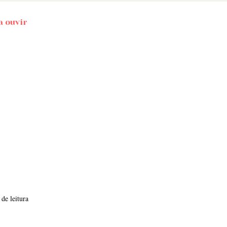
a ouvir
o
 de leitura