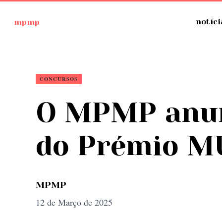
Ir
mpmp
notíci
para
o
conteúdo
CONCURSOS
O MPMP anun
do Prémio M
MPMP
12 de Março de 2025