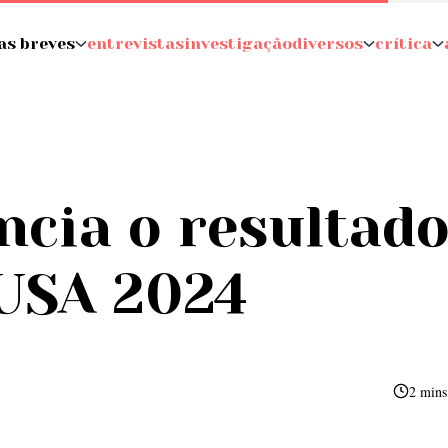
as breves
entrevistas
investigação
diversos
crítica
cia o resultad
USA 2024
2 mins