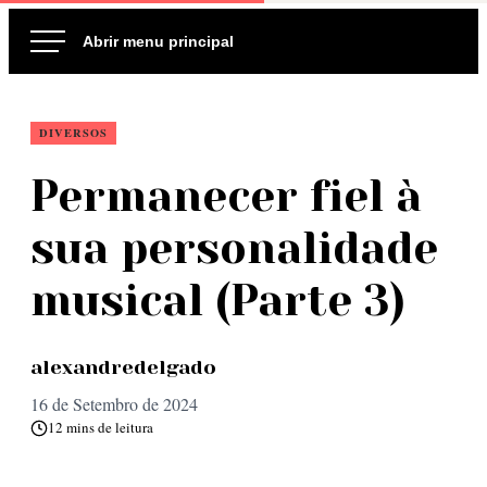
Ir
para
o
conteúdo
DIVERSOS
Permanecer fiel à
sua personalidade
musical (Parte 3)
alexandredelgado
16 de Setembro de 2024
12 mins de leitura