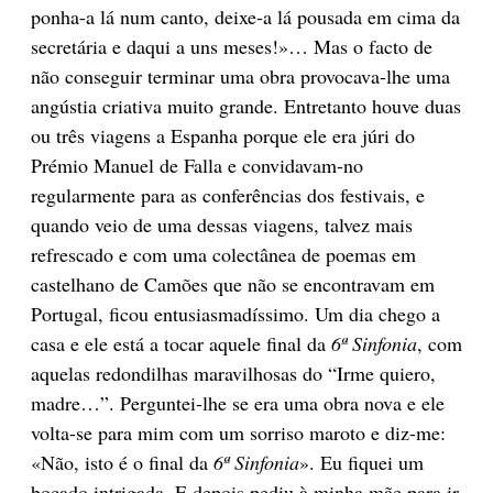
ponha-a lá num canto, deixe-a lá pousada em cima da
secretária e daqui a uns meses!»… Mas o facto de
não conseguir terminar uma obra provocava-lhe uma
angústia criativa muito grande. Entretanto houve duas
ou três viagens a Espanha porque ele era júri do
Prémio Manuel de Falla e convidavam-no
regularmente para as conferências dos festivais, e
quando veio de uma dessas viagens, talvez mais
refrescado e com uma colectânea de poemas em
castelhano de Camões que não se encontravam em
Portugal, ficou entusiasmadíssimo. Um dia chego a
casa e ele está a tocar aquele final da
6ª Sinfonia
, com
aquelas redondilhas maravilhosas do “Irme quiero,
madre…”. Perguntei-lhe se era uma obra nova e ele
volta-se para mim com um sorriso maroto e diz-me:
«Não, isto é o final da
6ª Sinfonia
». Eu fiquei um
bocado intrigada. E depois pediu à minha mãe para ir