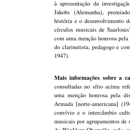
à apresentação da investigaçã
Jakobs (Alemanha), premiado
história e o desenvolvimento 
círculos musicais de Saarlouis
com uma menção honrosa pela d
do clarinetista, pedagogo e c
1947).
Mais informações sobre a ca
consultadas no sítio acima re
uma menção honrosa pela diss
Armada [norte-americana] (1949
convívio e o intercâmbio cult
musicais por agrupamentos de s
de Winklern-Oberwölz, pelo q