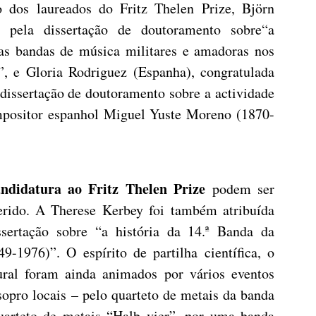
o dos laureados do Fritz Thelen Prize, Björn
 pela dissertação de doutoramento sobre“a
das bandas de música militares e amadoras nos
”, e Gloria Rodriguez (Espanha), congratulada
issertação de doutoramento sobre a actividade
ompositor espanhol Miguel Yuste Moreno (1870-
ndidatura ao Fritz Thelen Prize
podem ser
ferido. A Therese Kerbey foi também atribuída
ertação sobre “a história da 14.ª Banda da
-1976)”. O espírito de partilha científica, o
ural foram ainda animados por vários eventos
opro locais – pelo quarteto de metais da banda
uarteto de metais “Halb vier”, por uma banda