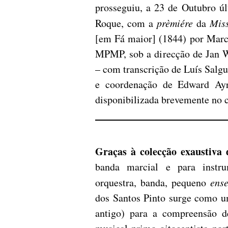
prosseguiu, a 23 de Outubro ú
Roque, com a
prèmiére
da
Miss
[em Fá maior] (1844) por Marc
MPMP, sob a direcção de Jan W
– com transcrição de Luís Salg
e coordenação de Edward Ayr
disponibilizada brevemente no 
Graças à colecção exaustiva 
banda marcial e para inst
orquestra, banda, pequeno
ens
dos Santos Pinto surge como um
antigo) para a compreensão d