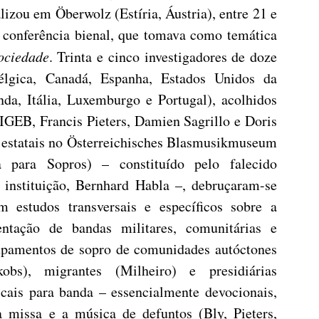
lizou em Öberwolz (Estíria, Áustria), entre 21 e
ª conferência bienal, que tomava como temática
ociedade
. Trinta e cinco investigadores de doze
élgica, Canadá, Espanha, Estados Unidos da
da, Itália, Luxemburgo e Portugal), acolhidos
GEB, Francis Pieters, Damien Sagrillo e Doris
 estatais no Österreichisches Blasmusikmuseum
 para Sopros) – constituído pelo falecido
 instituição, Bernhard Habla –, debruçaram-se
m estudos transversais e específicos sobre a
entação de bandas militares, comunitárias e
rupamentos de sopro de comunidades autóctones
obs), migrantes (Milheiro) e presidiárias
cais para banda – essencialmente devocionais,
 missa e a música de defuntos (Bly, Pieters,