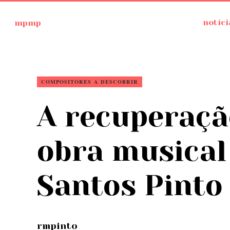
Ir
mpmp
notíci
para
o
conteúdo
COMPOSITORES A DESCOBRIR
A recuperaç
obra musical
Santos Pinto
rmpinto