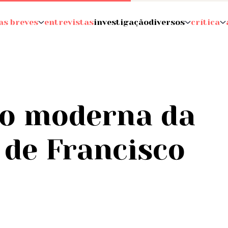
as breves
entrevistas
investigação
diversos
crítica
ão moderna da
 de Francisco